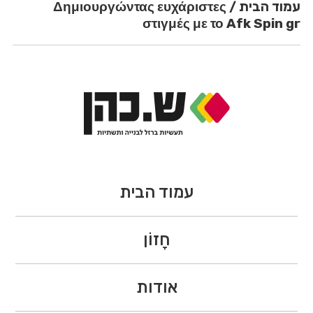
עמוד הבית
/
Δημιουργώντας ευχάριστες
στιγμές με το Afk Spin gr
עמוד הבית
חָזוֹן
אודות